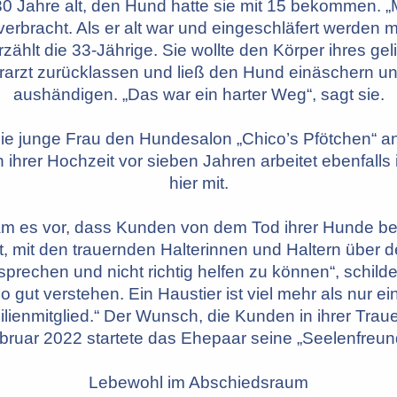
 30 Jahre alt, den Hund hatte sie mit 15 bekommen. 
 verbracht. Als er alt war und eingeschläfert werden m
rzählt die 33-Jährige. Sie wollte den Körper ihres gel
erarzt zurücklassen und ließ den Hund einäschern un
aushändigen. „Das war ein harter Weg“, sagt sie.
 die junge Frau den Hundesalon „Chico’s Pfötchen“ an
 ihrer Hochzeit vor sieben Jahren arbeitet ebenfalls 
hier mit.
m es vor, dass Kunden von dem Tod ihrer Hunde ber
, mit den trauernden Halterinnen und Haltern über d
prechen und nicht richtig helfen zu können“, schilde
 gut verstehen. Ein Haustier ist viel mehr als nur ei
ilienmitglied.“ Der Wunsch, die Kunden in ihrer Traue
ruar 2022 startete das Ehepaar seine „Seelenfreund
Lebewohl im Abschiedsraum