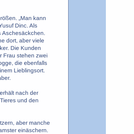
Größen. „Man kann
Yusuf Dinc. Als
nes Aschesäckchen.
 dort, aber viele
rker. Die Kunden
er Frau stehen zwei
ogge, die ebenfalls
inem Lieblingsort.
aber.
erhält nach der
 Tieres und den
tzern, aber manche
amster einäschern.