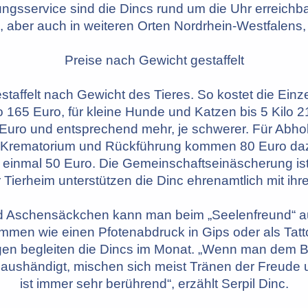
ungsservice sind die Dincs rund um die Uhr erreichb
aber auch in weiteren Orten Nordrhein-Westfalens,
Preise nach Gewicht gestaffelt
estaffelt nach Gewicht des Tieres. So kostet die Einz
ilo 165 Euro, für kleine Hunde und Katzen bis 5 Kilo 
 Euro und entsprechend mehr, je schwerer. Für Abho
 Krematorium und Rückführung kommen 80 Euro daz
 einmal 50 Euro. Die Gemeinschaftseinäscherung ist
r Tierheim unterstützen die Dinc ehrenamtlich mit ihr
 Aschensäckchen kann man beim „Seelenfreund“ 
men wie einen Pfotenabdruck in Gips oder als Tatt
gen begleiten die Dincs im Monat. „Wenn man dem B
 aushändigt, mischen sich meist Tränen der Freude 
ist immer sehr berührend“, erzählt Serpil Dinc.