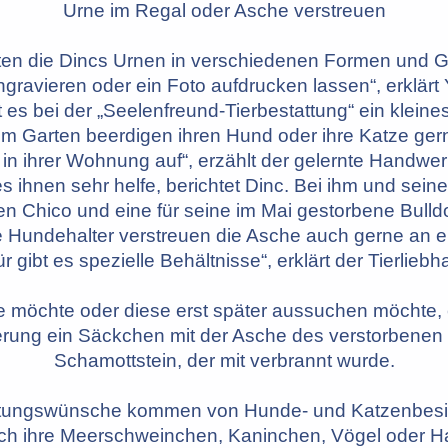
Urne im Regal oder Asche verstreuen
eten die Dincs Urnen in verschiedenen Formen und 
gravieren oder ein Foto aufdrucken lassen“, erklärt 
t es bei der „Seelenfreund-Tierbestattung“ ein klei
em Garten beerdigen ihren Hund oder ihre Katze gerne
e in ihrer Wohnung auf“, erzählt der gelernte Handwe
es ihnen sehr helfe, berichtet Dinc. Bei ihm und sein
ren Chico und eine für seine im Mai gestorbene Bulld
e Hundehalter verstreuen die Asche auch gerne an e
r gibt es spezielle Behältnisse“, erklärt der Tierliebh
 möchte oder diese erst später aussuchen möchte, 
rung ein Säckchen mit der Asche des verstorbenen
Schamottstein, der mit verbrannt wurde.
ttungswünsche kommen von Hunde- und Katzenbesi
h ihre Meerschweinchen, Kaninchen, Vögel oder H