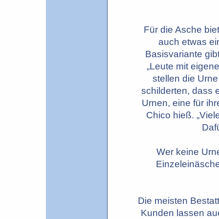
Für die Asche bi
auch etwas ein
Basisvariante gib
„Leute mit eigen
stellen die Urn
schilderten, dass 
Urnen, eine für ih
Chico hieß. „Viel
Dafü
Wer keine Urne
Einzeleinäsche
Die meisten Besta
Kunden lassen auc